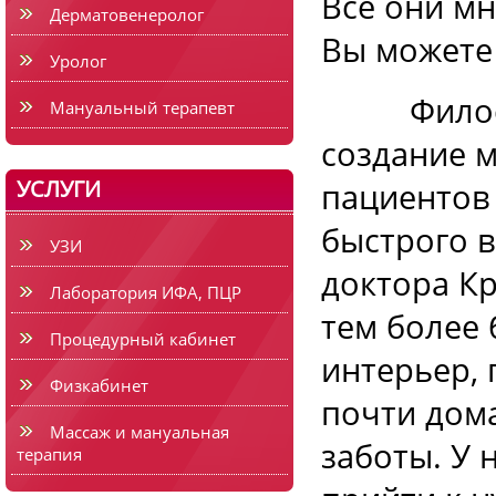
Все они мн
Дерматовенеролог
Вы можете
Уролог
Философи
Мануальный терапевт
создание 
УСЛУГИ
пациентов
быстрого 
УЗИ
доктора К
Лаборатория ИФА, ПЦР
тем более
Процедурный кабинет
интерьер, 
Физкабинет
почти дом
Массаж и мануальная
заботы. У 
терапия