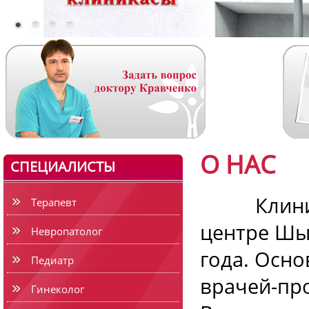
О НАС
СПЕЦИАЛИСТЫ
Клиника 
Терапевт
центре Шым
Невропатолог
года. Осно
Педиатр
врачей-пр
Гинеколог