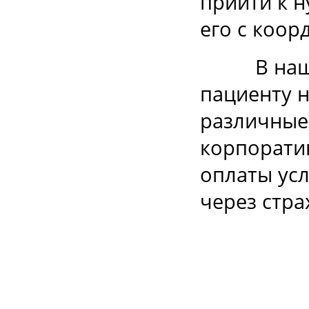
прийти к н
его с коор
В нашей 
пациенту н
различные
корпорати
оплаты усл
через стр