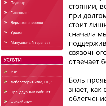
Педиатр
стоянии, 
Гинеколог
при долгом
стоит лишь
Дерматовенеролог
сначала м
Уролог
поддержив
Мануальный терапевт
связочного
УСЛУГИ
отвечает б
УЗИ
Боль прояв
Лаборатория ИФА, ПЦР
знает, как 
Процедурный кабинет
облегчени
Физкабинет