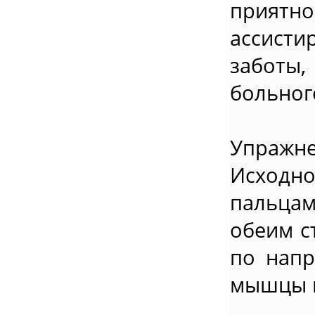
приятн
ассист
заботы,
больног
Упражне
Исходн
пальцам
обеим с
по напр
мышцы и