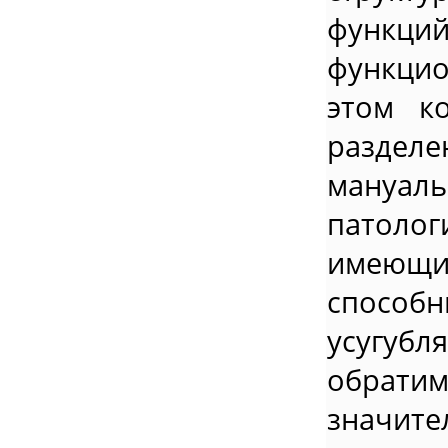
функц
функцио
этом к
раздел
мануа
патоло
имеющи
способ
усугуб
обрати
значит