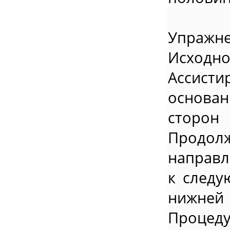
Упражне
Исход
Ассисти
основа
сторон
Продол
направл
к следу
нижней
Процеду