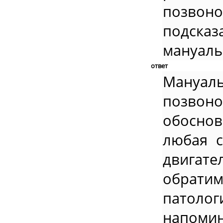
позвон
подсказ
мануаль
ответ
Мануа
позвон
обоснов
любая с
двигат
обрати
патоло
напоми