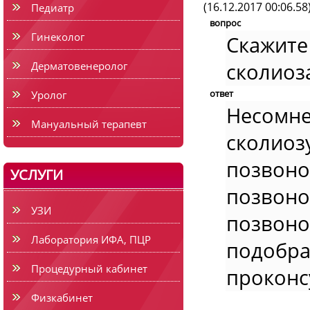
(16.12.2017 00:06.58
Педиатр
вопрос
Гинеколог
Скажит
сколиоз
Дерматовенеролог
ответ
Уролог
Несомн
Мануальный терапевт
сколиоз
позвон
УСЛУГИ
позвон
УЗИ
позвоно
Лаборатория ИФА, ПЦР
подобра
Процедурный кабинет
проконс
Физкабинет