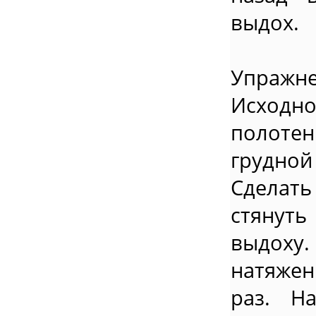
выдох.
Упражне
Исходн
полоте
грудной
Сделать
стянуть
выдоху
натяжен
раз. Н