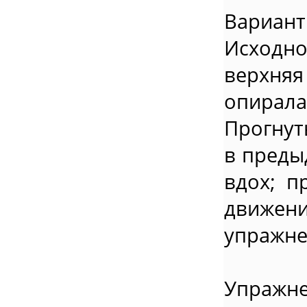
Вариант
Исходно
верхня
опирал
Прогнуть
в преды
вдох; п
движен
упражне
Упражне