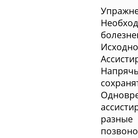
Упражне
Необхо
болезн
Исход
Ассисти
Напряч
сохран
Однов
ассисти
разные
позвоно