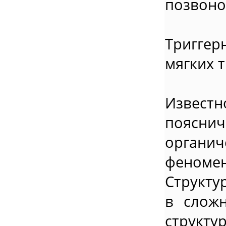
позвоно
Триггер
мягких т
Известн
поясни
органи
феноме
Структу
в слож
структу