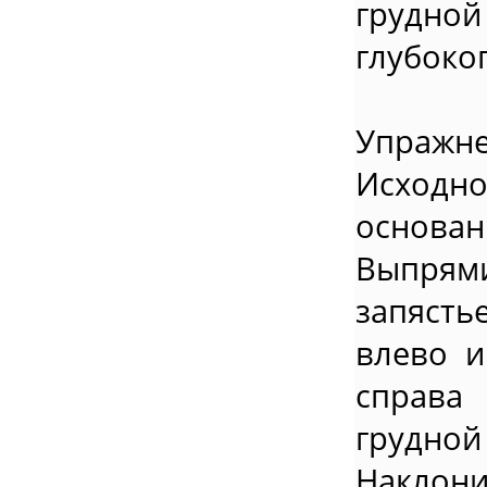
грудно
глубоко
Упражне
Исходн
основан
Выпрям
запясть
влево и
справа
грудной
Наклон