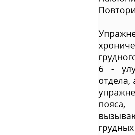
Повтори
Упражн
хрониче
грудног
6 - ул
отдела,
упражне
пояса,
вызыва
грудны