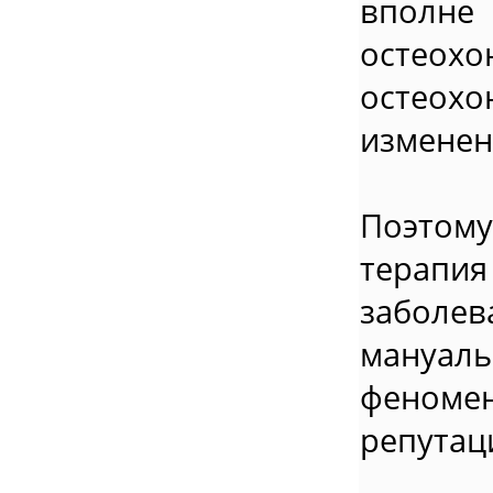
вполне
остео
остеохо
изменен
Поэтому
терапи
заболев
мануал
феноме
репутац