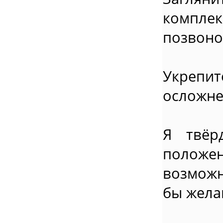
компле
позвоно
Укрепи
осложне
Я твёр
положен
возможн
бы жела