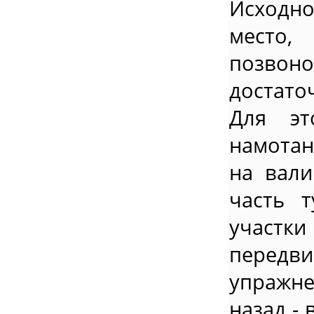
Исходн
место,
позвон
достато
Для эт
намотан
на вали
часть 
участки
передви
упражн
назад -