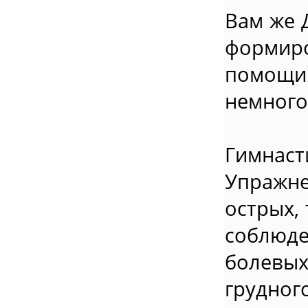
Вам же 
формир
помощи
немного
Гимнас
Упражне
острых,
соблюд
болевых
грудног