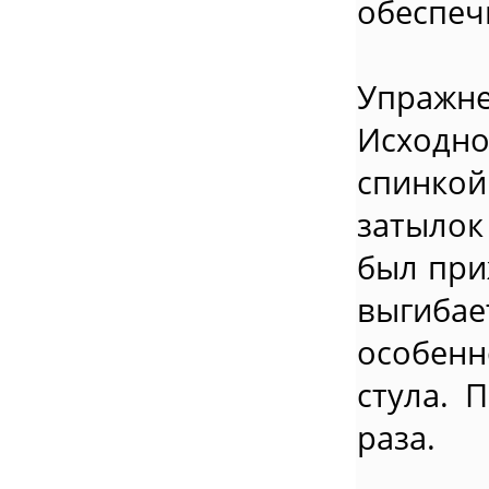
обеспеч
Упражне
Исходн
спинко
затылок
был при
выгибае
особенн
стула. 
раза.