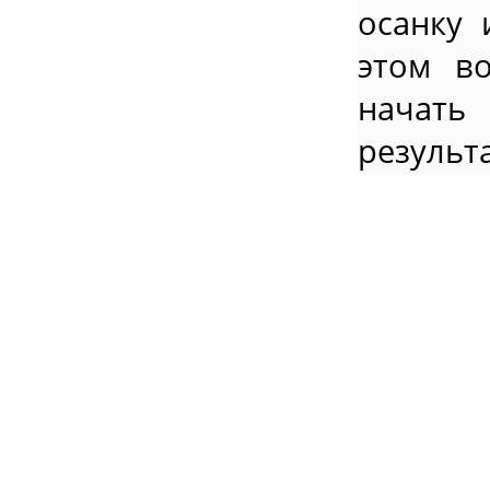
осанку 
этом в
начать
результ