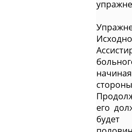
упражне
Упражне
Исход
Ассист
больног
начина
сторо
Продолж
его дол
будет 
половин