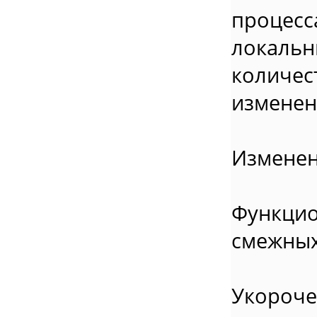
процес
локаль
количе
изменен
Изменен
Функци
смежных
Укоро