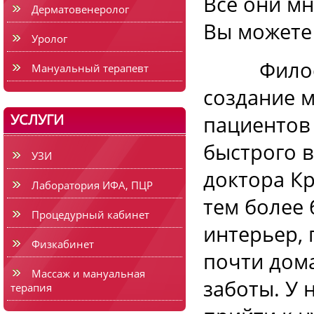
Все они мн
Дерматовенеролог
Вы можете
Уролог
Философи
Мануальный терапевт
создание 
УСЛУГИ
пациентов
быстрого 
УЗИ
доктора К
Лаборатория ИФА, ПЦР
тем более
Процедурный кабинет
интерьер, 
Физкабинет
почти дом
Массаж и мануальная
заботы. У 
терапия