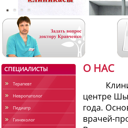
О НАС
СПЕЦИАЛИСТЫ
Клиника 
Терапевт
центре Шым
Невропатолог
года. Осно
Педиатр
врачей-пр
Гинеколог