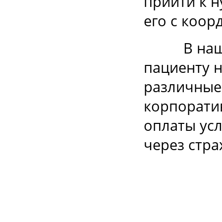
прийти к н
его с коор
В нашей 
пациенту н
различные
корпорати
оплаты усл
через стр