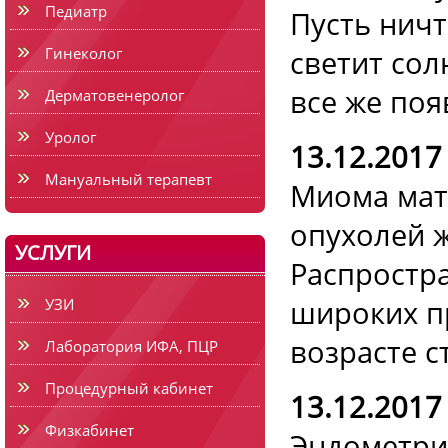
Педиатр
Пусть ничт
Гинеколог
светит сол
все же поя
Дерматовенеролог
Уролог
13.12.2017
Мануальный терапевт
Миома мат
опухолей 
УСЛУГИ
Распростр
широких п
УЗИ
возрасте с
Лаборатория ИФА, ПЦР
Процедурный кабинет
13.12.2017
Физкабинет
Эндометрио