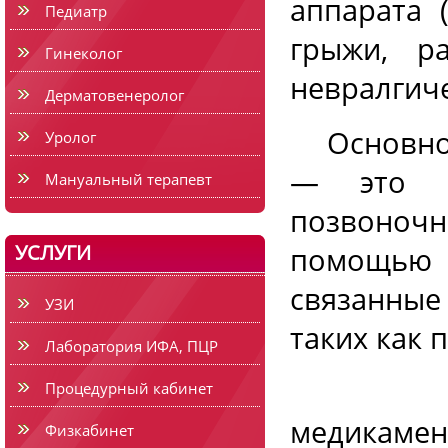
аппарата 
Педиатр
грыжи, ра
Гинеколог
невралгиче
Дерматовенеролог
Основной 
Уролог
— это па
Мануальный терапевт
позвоночн
УСЛУГИ
помощью 
связанные
УЗИ
таких как 
Лаборатория ИФА, ПЦР
Мануал
Процедурный кабинет
медикамен
Физкабинет