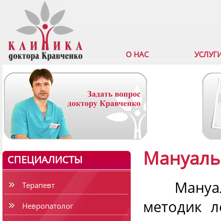
О НАС
УСЛУГ
Мануаль
СПЕЦИАЛИСТЫ
Мануальн
Терапевт
методик л
Невропатолог